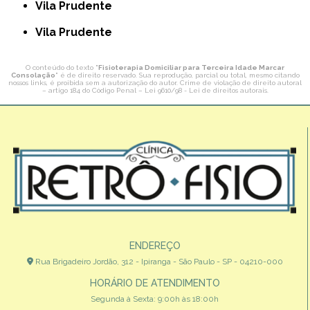
Vila Prudente
Vila Prudente
O conteúdo do texto "
Fisioterapia Domiciliar para Terceira Idade Marcar
Consolação
" é de direito reservado. Sua reprodução, parcial ou total, mesmo citando
nossos links, é proibida sem a autorização do autor. Crime de violação de direito autoral
– artigo 184 do Código Penal –
Lei 9610/98 - Lei de direitos autorais
.
ENDEREÇO
Rua Brigadeiro Jordão, 312 - Ipiranga - São Paulo - SP - 04210-000
HORÁRIO DE ATENDIMENTO
Segunda à Sexta: 9:00h às 18:00h