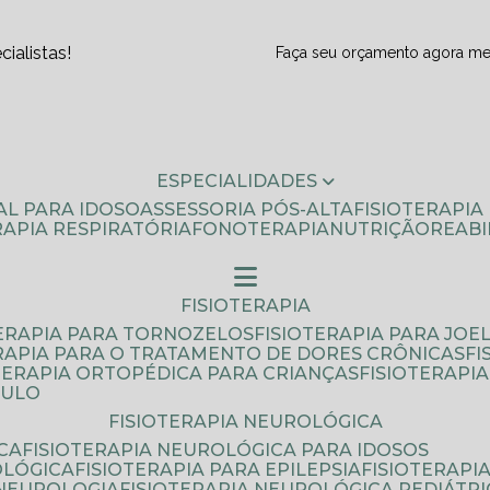
ialistas!
Faça seu orçamento agora m
ESPECIALIDADES
AL PARA IDOSO
ASSESSORIA PÓS-ALTA
FISIOTERAPI
ERAPIA RESPIRATÓRIA
FONOTERAPIA
NUTRIÇÃO
REAB
FISIOTERAPIA
TERAPIA PARA TORNOZELOS
FISIOTERAPIA PARA JOE
ERAPIA PARA O TRATAMENTO DE DORES CRÔNICAS
F
OTERAPIA ORTOPÉDICA PARA CRIANÇAS
FISIOTERAPI
AULO
FISIOTERAPIA NEUROLÓGICA
CA
FISIOTERAPIA NEUROLÓGICA PARA IDOSOS
OLÓGICA
FISIOTERAPIA PARA EPILEPSIA
FISIOTERAP
 NEUROLOGIA
FISIOTERAPIA NEUROLÓGICA PEDIÁTR