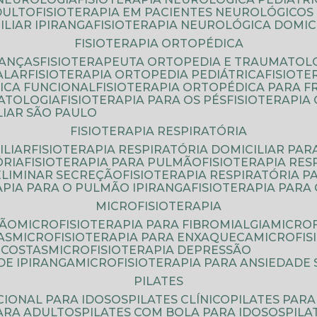
DULTO
FISIOTERAPIA EM PACIENTES NEUROLÓGICOS
ILIAR IPIRANGA
FISIOTERAPIA NEUROLÓGICA DOMIC
FISIOTERAPIA ORTOPÉDICA
IANÇAS
FISIOTERAPEUTA ORTOPEDIA E TRAUMATOL
ALAR
FISIOTERAPIA ORTOPEDIA PEDIÁTRICA
FISIOT
ICA FUNCIONAL
FISIOTERAPIA ORTOPÉDICA PARA 
MATOLOGIA
FISIOTERAPIA PARA OS PÉS
FISIOTERAPI
LIAR SÃO PAULO
FISIOTERAPIA RESPIRATÓRIA
ILIAR
FISIOTERAPIA RESPIRATÓRIA DOMICILIAR PAR
ÓRIA
FISIOTERAPIA PARA PULMÃO
FISIOTERAPIA RE
 ELIMINAR SECREÇÃO
FISIOTERAPIA RESPIRATÓRIA 
RAPIA PARA O PULMÃO IPIRANGA
FISIOTERAPIA PAR
MICROFISIOTERAPIA
SÃO
MICROFISIOTERAPIA PARA FIBROMIALGIA
MICRO
AS
MICROFISIOTERAPIA PARA ENXAQUECA
MICROFI
 COSTAS
MICROFISIOTERAPIA DEPRESSÃO
DE IPIRANGA
MICROFISIOTERAPIA PARA ANSIEDADE
PILATES
NCIONAL PARA IDOSOS
PILATES CLÍNICO
PILATES PAR
PARA ADULTOS
PILATES COM BOLA PARA IDOSOS
PIL