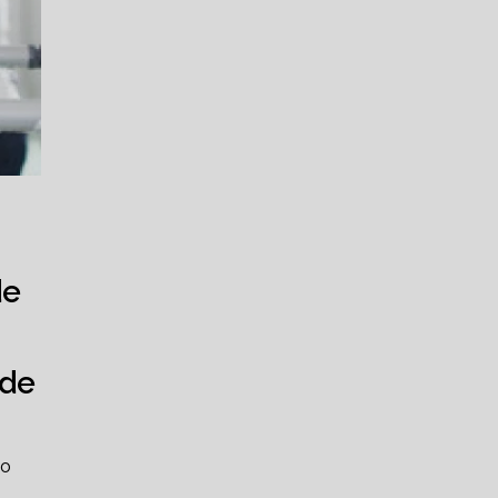
de
ade
ão