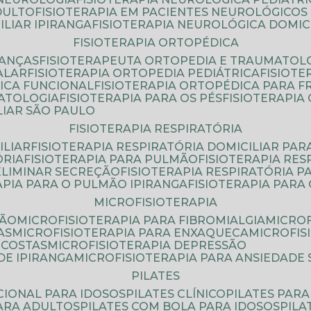
DULTO
FISIOTERAPIA EM PACIENTES NEUROLÓGICOS
ILIAR IPIRANGA
FISIOTERAPIA NEUROLÓGICA DOMIC
FISIOTERAPIA ORTOPÉDICA
IANÇAS
FISIOTERAPEUTA ORTOPEDIA E TRAUMATOL
ALAR
FISIOTERAPIA ORTOPEDIA PEDIÁTRICA
FISIOT
ICA FUNCIONAL
FISIOTERAPIA ORTOPÉDICA PARA 
MATOLOGIA
FISIOTERAPIA PARA OS PÉS
FISIOTERAPI
LIAR SÃO PAULO
FISIOTERAPIA RESPIRATÓRIA
ILIAR
FISIOTERAPIA RESPIRATÓRIA DOMICILIAR PAR
ÓRIA
FISIOTERAPIA PARA PULMÃO
FISIOTERAPIA RE
 ELIMINAR SECREÇÃO
FISIOTERAPIA RESPIRATÓRIA 
RAPIA PARA O PULMÃO IPIRANGA
FISIOTERAPIA PAR
MICROFISIOTERAPIA
SÃO
MICROFISIOTERAPIA PARA FIBROMIALGIA
MICRO
AS
MICROFISIOTERAPIA PARA ENXAQUECA
MICROFI
 COSTAS
MICROFISIOTERAPIA DEPRESSÃO
DE IPIRANGA
MICROFISIOTERAPIA PARA ANSIEDADE
PILATES
NCIONAL PARA IDOSOS
PILATES CLÍNICO
PILATES PAR
PARA ADULTOS
PILATES COM BOLA PARA IDOSOS
PIL