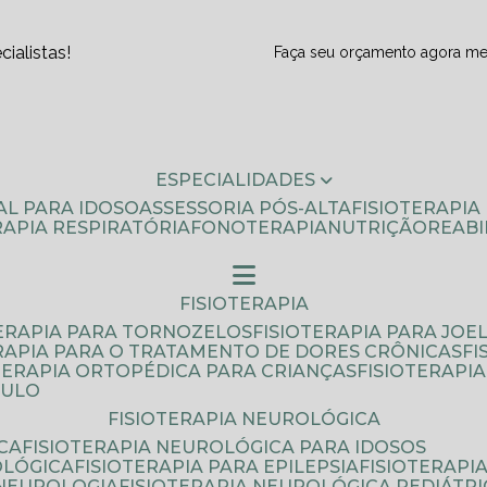
ialistas!
Faça seu orçamento agora m
ESPECIALIDADES
AL PARA IDOSO
ASSESSORIA PÓS-ALTA
FISIOTERAPI
ERAPIA RESPIRATÓRIA
FONOTERAPIA
NUTRIÇÃO
REAB
FISIOTERAPIA
TERAPIA PARA TORNOZELOS
FISIOTERAPIA PARA JOE
ERAPIA PARA O TRATAMENTO DE DORES CRÔNICAS
F
OTERAPIA ORTOPÉDICA PARA CRIANÇAS
FISIOTERAPI
AULO
FISIOTERAPIA NEUROLÓGICA
CA
FISIOTERAPIA NEUROLÓGICA PARA IDOSOS
OLÓGICA
FISIOTERAPIA PARA EPILEPSIA
FISIOTERAP
 NEUROLOGIA
FISIOTERAPIA NEUROLÓGICA PEDIÁTR