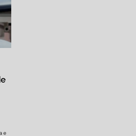
de
a e