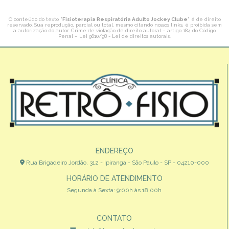
O conteúdo do texto "
Fisioterapia Respiratória Adulto Jockey Clube
" é de direito
reservado. Sua reprodução, parcial ou total, mesmo citando nossos links, é proibida sem
a autorização do autor. Crime de violação de direito autoral – artigo 184 do Código
Penal –
Lei 9610/98 - Lei de direitos autorais
.
ENDEREÇO
Rua Brigadeiro Jordão, 312 - Ipiranga - São Paulo - SP - 04210-000
HORÁRIO DE ATENDIMENTO
Segunda à Sexta: 9:00h às 18:00h
CONTATO