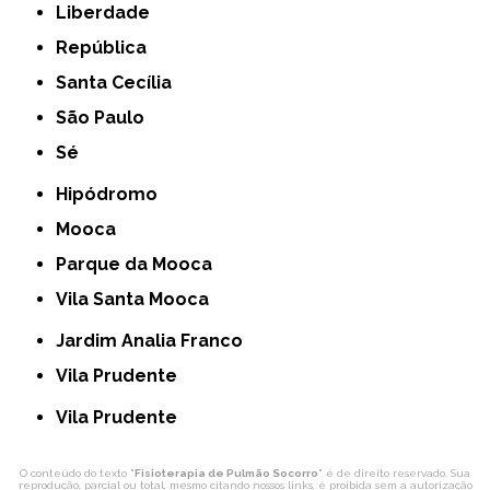
Liberdade
República
Santa Cecília
São Paulo
Sé
Hipódromo
Mooca
Parque da Mooca
Vila Santa Mooca
Jardim Analia Franco
Vila Prudente
Vila Prudente
O conteúdo do texto "
Fisioterapia de Pulmão Socorro
" é de direito reservado. Sua
reprodução, parcial ou total, mesmo citando nossos links, é proibida sem a autorização