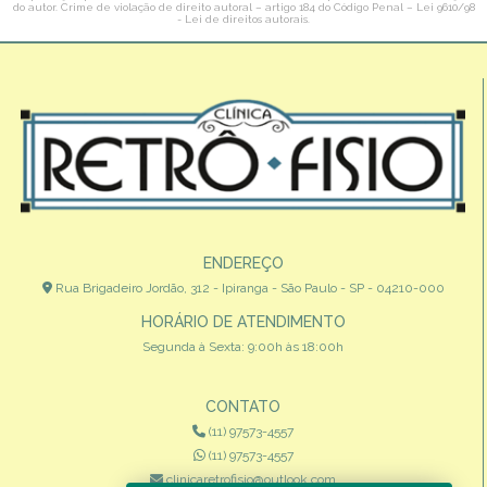
do autor. Crime de violação de direito autoral – artigo 184 do Código Penal –
Lei 9610/98
- Lei de direitos autorais
.
ENDEREÇO
Rua Brigadeiro Jordão, 312 - Ipiranga - São Paulo - SP - 04210-000
HORÁRIO DE ATENDIMENTO
Segunda à Sexta: 9:00h às 18:00h
CONTATO
(11) 97573-4557
(11) 97573-4557
clinicaretrofisio@outlook.com