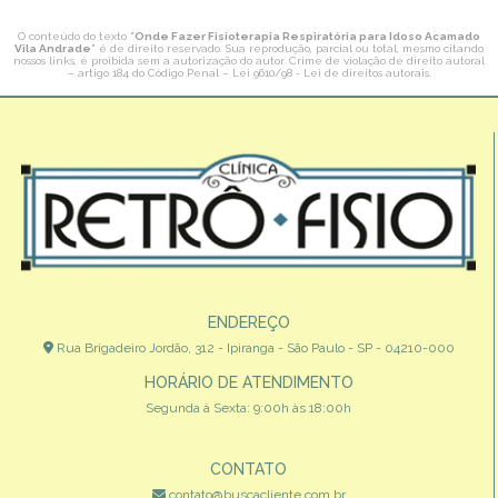
O conteúdo do texto "
Onde Fazer Fisioterapia Respiratória para Idoso Acamado
Vila Andrade
" é de direito reservado. Sua reprodução, parcial ou total, mesmo citando
nossos links, é proibida sem a autorização do autor. Crime de violação de direito autoral
– artigo 184 do Código Penal –
Lei 9610/98 - Lei de direitos autorais
.
ENDEREÇO
Rua Brigadeiro Jordão, 312 - Ipiranga - São Paulo - SP - 04210-000
HORÁRIO DE ATENDIMENTO
Segunda à Sexta: 9:00h às 18:00h
CONTATO
contato@buscacliente.com.br