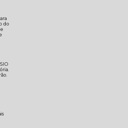
para
ro do
de
e
ISIO
ória.
rão.
is