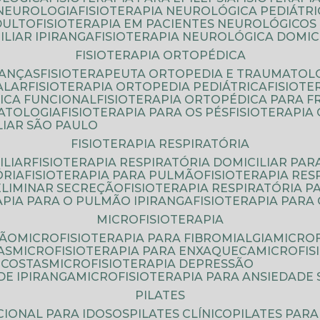
 NEUROLOGIA
FISIOTERAPIA NEUROLÓGICA PEDIÁTR
DULTO
FISIOTERAPIA EM PACIENTES NEUROLÓGICOS
ILIAR IPIRANGA
FISIOTERAPIA NEUROLÓGICA DOMIC
FISIOTERAPIA ORTOPÉDICA
IANÇAS
FISIOTERAPEUTA ORTOPEDIA E TRAUMATOL
ALAR
FISIOTERAPIA ORTOPEDIA PEDIÁTRICA
FISIOT
ICA FUNCIONAL
FISIOTERAPIA ORTOPÉDICA PARA 
MATOLOGIA
FISIOTERAPIA PARA OS PÉS
FISIOTERAPI
LIAR SÃO PAULO
FISIOTERAPIA RESPIRATÓRIA
ILIAR
FISIOTERAPIA RESPIRATÓRIA DOMICILIAR PAR
ÓRIA
FISIOTERAPIA PARA PULMÃO
FISIOTERAPIA RE
 ELIMINAR SECREÇÃO
FISIOTERAPIA RESPIRATÓRIA 
RAPIA PARA O PULMÃO IPIRANGA
FISIOTERAPIA PAR
MICROFISIOTERAPIA
SÃO
MICROFISIOTERAPIA PARA FIBROMIALGIA
MICRO
AS
MICROFISIOTERAPIA PARA ENXAQUECA
MICROFI
 COSTAS
MICROFISIOTERAPIA DEPRESSÃO
DE IPIRANGA
MICROFISIOTERAPIA PARA ANSIEDADE
PILATES
NCIONAL PARA IDOSOS
PILATES CLÍNICO
PILATES PAR