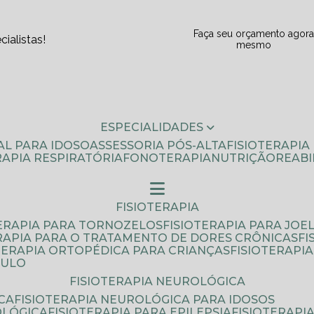
Faça seu orçamento agor
ialistas!
mesmo
ESPECIALIDADES
AL PARA IDOSO
ASSESSORIA PÓS-ALTA
FISIOTERAPI
ERAPIA RESPIRATÓRIA
FONOTERAPIA
NUTRIÇÃO
REAB
FISIOTERAPIA
TERAPIA PARA TORNOZELOS
FISIOTERAPIA PARA JOE
ERAPIA PARA O TRATAMENTO DE DORES CRÔNICAS
F
OTERAPIA ORTOPÉDICA PARA CRIANÇAS
FISIOTERAPI
AULO
FISIOTERAPIA NEUROLÓGICA
CA
FISIOTERAPIA NEUROLÓGICA PARA IDOSOS
OLÓGICA
FISIOTERAPIA PARA EPILEPSIA
FISIOTERAP