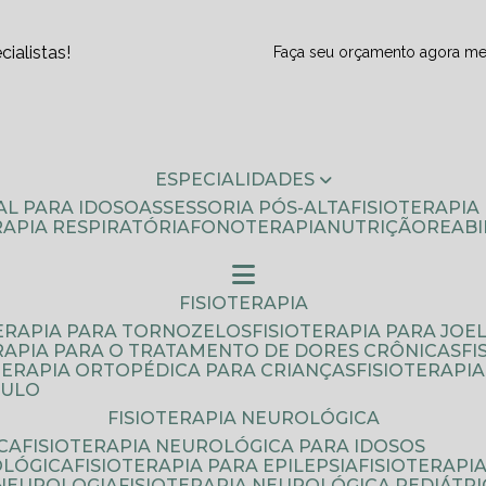
ialistas!
Faça seu orçamento agora m
ESPECIALIDADES
AL PARA IDOSO
ASSESSORIA PÓS-ALTA
FISIOTERAPI
ERAPIA RESPIRATÓRIA
FONOTERAPIA
NUTRIÇÃO
REAB
FISIOTERAPIA
TERAPIA PARA TORNOZELOS
FISIOTERAPIA PARA JOE
ERAPIA PARA O TRATAMENTO DE DORES CRÔNICAS
F
OTERAPIA ORTOPÉDICA PARA CRIANÇAS
FISIOTERAPI
AULO
FISIOTERAPIA NEUROLÓGICA
CA
FISIOTERAPIA NEUROLÓGICA PARA IDOSOS
OLÓGICA
FISIOTERAPIA PARA EPILEPSIA
FISIOTERAP
 NEUROLOGIA
FISIOTERAPIA NEUROLÓGICA PEDIÁTR