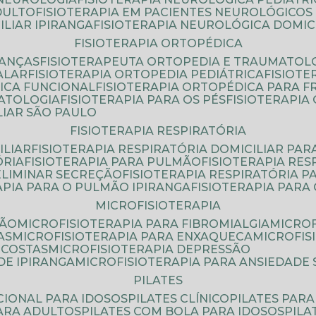
DULTO
FISIOTERAPIA EM PACIENTES NEUROLÓGICOS
ILIAR IPIRANGA
FISIOTERAPIA NEUROLÓGICA DOMIC
FISIOTERAPIA ORTOPÉDICA
IANÇAS
FISIOTERAPEUTA ORTOPEDIA E TRAUMATOL
ALAR
FISIOTERAPIA ORTOPEDIA PEDIÁTRICA
FISIOT
ICA FUNCIONAL
FISIOTERAPIA ORTOPÉDICA PARA 
MATOLOGIA
FISIOTERAPIA PARA OS PÉS
FISIOTERAPI
LIAR SÃO PAULO
FISIOTERAPIA RESPIRATÓRIA
ILIAR
FISIOTERAPIA RESPIRATÓRIA DOMICILIAR PAR
ÓRIA
FISIOTERAPIA PARA PULMÃO
FISIOTERAPIA RE
 ELIMINAR SECREÇÃO
FISIOTERAPIA RESPIRATÓRIA 
RAPIA PARA O PULMÃO IPIRANGA
FISIOTERAPIA PAR
MICROFISIOTERAPIA
SÃO
MICROFISIOTERAPIA PARA FIBROMIALGIA
MICRO
AS
MICROFISIOTERAPIA PARA ENXAQUECA
MICROFI
 COSTAS
MICROFISIOTERAPIA DEPRESSÃO
DE IPIRANGA
MICROFISIOTERAPIA PARA ANSIEDADE
PILATES
NCIONAL PARA IDOSOS
PILATES CLÍNICO
PILATES PAR
PARA ADULTOS
PILATES COM BOLA PARA IDOSOS
PIL