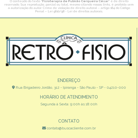
O conteúdo do texto "
Fisioterapia de Pulmão Cerqueira César
" é de direito
reservado. Sua reprodução, parcial ou total, mesmo citando nossos links, é proibida sem
a autorização do autor. Crime de violação de direito autoral – artigo 184 do Código
Penal –
Lei 9610/98 - Lei de direitos autorais
.
ENDEREÇO
Rua Brigadeiro Jordão, 312 - Ipiranga - São Paulo - SP - 04210-000
HORÁRIO DE ATENDIMENTO
Segunda à Sexta: 9:00h às 18:00h
CONTATO
contato@buscacliente.com.br