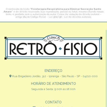
O conteúdo do texto "
Fisioterapia Respiratória para Eliminar Secreção Santo
Amaro
" é de direito reservado. Sua reprodução, parcial ou total, mesmo citando nossos
links, é proibida sem a autorização do autor. Crime de violação de direito autoral –
artigo 184 do Código Penal –
Lei 9610/98 - Lei de direitos autorais
.
ENDEREÇO
Rua Brigadeiro Jordão, 312 - Ipiranga - São Paulo - SP - 04210-000
HORÁRIO DE ATENDIMENTO
Segunda à Sexta: 9:00h às 18:00h
CONTATO