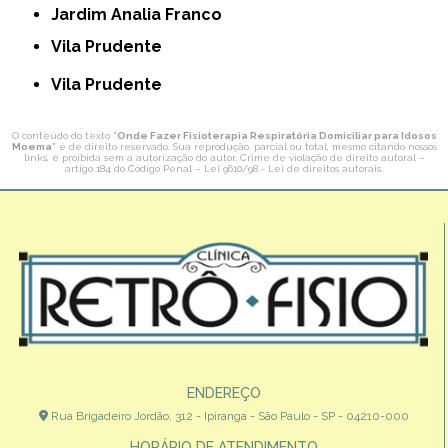
Jardim Analia Franco
Vila Prudente
Vila Prudente
O conteúdo do texto "
Onde Fazer Fisioterapia Respiratória Domiciliar para Idosos
Moema
" é de direito reservado. Sua reprodução, parcial ou total, mesmo citando nossos
links, é proibida sem a autorização do autor. Crime de violação de direito autoral –
artigo 184 do Código Penal –
Lei 9610/98 - Lei de direitos autorais
.
ENDEREÇO
Rua Brigadeiro Jordão, 312 - Ipiranga - São Paulo - SP - 04210-000
HORÁRIO DE ATENDIMENTO