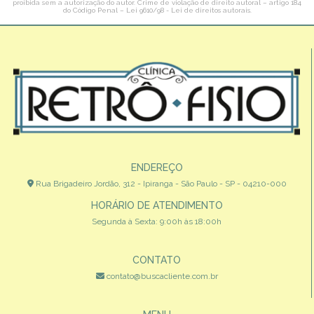
proibida sem a autorização do autor. Crime de violação de direito autoral – artigo 184
do Código Penal –
Lei 9610/98 - Lei de direitos autorais
.
ENDEREÇO
Rua Brigadeiro Jordão, 312 - Ipiranga - São Paulo - SP - 04210-000
HORÁRIO DE ATENDIMENTO
Segunda à Sexta: 9:00h às 18:00h
CONTATO
contato@buscacliente.com.br