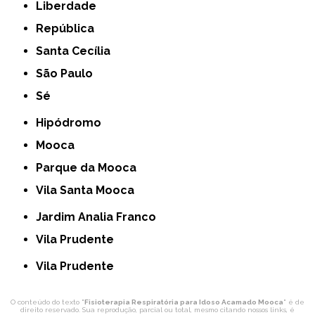
Liberdade
República
Santa Cecília
São Paulo
Sé
Hipódromo
Mooca
Parque da Mooca
Vila Santa Mooca
Jardim Analia Franco
Vila Prudente
Vila Prudente
O conteúdo do texto "
Fisioterapia Respiratória para Idoso Acamado Mooca
" é de
direito reservado. Sua reprodução, parcial ou total, mesmo citando nossos links, é