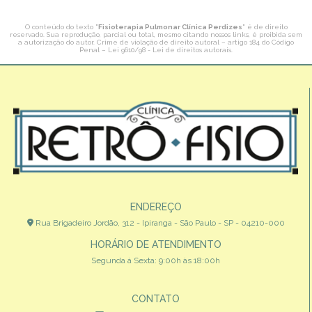
O conteúdo do texto "
Fisioterapia Pulmonar Clínica Perdizes
" é de direito
reservado. Sua reprodução, parcial ou total, mesmo citando nossos links, é proibida sem
a autorização do autor. Crime de violação de direito autoral – artigo 184 do Código
Penal –
Lei 9610/98 - Lei de direitos autorais
.
ENDEREÇO
Rua Brigadeiro Jordão, 312 - Ipiranga - São Paulo - SP - 04210-000
HORÁRIO DE ATENDIMENTO
Segunda à Sexta: 9:00h às 18:00h
CONTATO