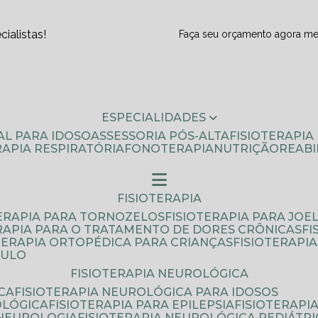
ialistas!
Faça seu orçamento agora m
ESPECIALIDADES
AL PARA IDOSO
ASSESSORIA PÓS-ALTA
FISIOTERAPI
ERAPIA RESPIRATÓRIA
FONOTERAPIA
NUTRIÇÃO
REAB
FISIOTERAPIA
TERAPIA PARA TORNOZELOS
FISIOTERAPIA PARA JOE
ERAPIA PARA O TRATAMENTO DE DORES CRÔNICAS
F
OTERAPIA ORTOPÉDICA PARA CRIANÇAS
FISIOTERAPI
AULO
FISIOTERAPIA NEUROLÓGICA
CA
FISIOTERAPIA NEUROLÓGICA PARA IDOSOS
OLÓGICA
FISIOTERAPIA PARA EPILEPSIA
FISIOTERAP
 NEUROLOGIA
FISIOTERAPIA NEUROLÓGICA PEDIÁTR