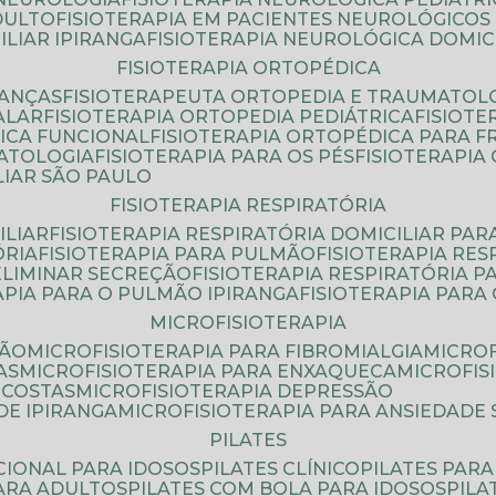
DULTO
FISIOTERAPIA EM PACIENTES NEUROLÓGICOS
ILIAR IPIRANGA
FISIOTERAPIA NEUROLÓGICA DOMIC
FISIOTERAPIA ORTOPÉDICA
IANÇAS
FISIOTERAPEUTA ORTOPEDIA E TRAUMATOL
ALAR
FISIOTERAPIA ORTOPEDIA PEDIÁTRICA
FISIOT
ICA FUNCIONAL
FISIOTERAPIA ORTOPÉDICA PARA 
MATOLOGIA
FISIOTERAPIA PARA OS PÉS
FISIOTERAPI
LIAR SÃO PAULO
FISIOTERAPIA RESPIRATÓRIA
ILIAR
FISIOTERAPIA RESPIRATÓRIA DOMICILIAR PAR
ÓRIA
FISIOTERAPIA PARA PULMÃO
FISIOTERAPIA RE
 ELIMINAR SECREÇÃO
FISIOTERAPIA RESPIRATÓRIA 
RAPIA PARA O PULMÃO IPIRANGA
FISIOTERAPIA PAR
MICROFISIOTERAPIA
SÃO
MICROFISIOTERAPIA PARA FIBROMIALGIA
MICRO
AS
MICROFISIOTERAPIA PARA ENXAQUECA
MICROFI
 COSTAS
MICROFISIOTERAPIA DEPRESSÃO
DE IPIRANGA
MICROFISIOTERAPIA PARA ANSIEDADE
PILATES
NCIONAL PARA IDOSOS
PILATES CLÍNICO
PILATES PAR
PARA ADULTOS
PILATES COM BOLA PARA IDOSOS
PIL