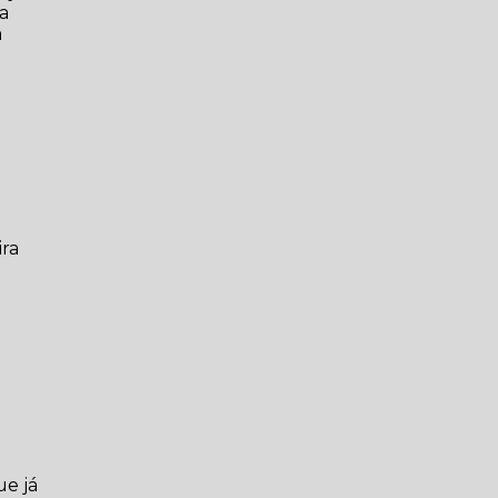
ia
a
ira
ue já