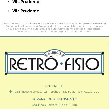
Vila Prudente
Vila Prudente
O conteúdo do texto "
Clínica Especializada em Fisioterapia Ortopédica Domiciliar
Sé
" é de direito reservado. Sua reprodução, parcial ou total, mesmo citando nossos
links, é proibida sem a autorização do autor. Crime de violação de direito autoral –
artigo 184 do Código Penal –
Lei 9610/98 - Lei de direitos autorais
.
ENDEREÇO
Rua Brigadeiro Jordão, 312 - Ipiranga - São Paulo - SP - 04210-000
HORÁRIO DE ATENDIMENTO
Segunda à Sexta: 9:00h às 18:00h