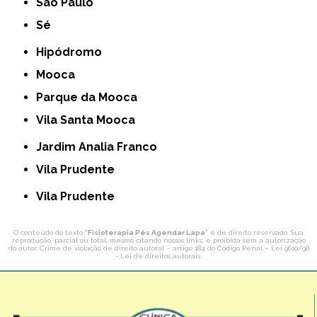
São Paulo
Sé
Hipódromo
Mooca
Parque da Mooca
Vila Santa Mooca
Jardim Analia Franco
Vila Prudente
Vila Prudente
O conteúdo do texto "
Fisioterapia Pés Agendar Lapa
" é de direito reservado. Sua
reprodução, parcial ou total, mesmo citando nossos links, é proibida sem a autorização
do autor. Crime de violação de direito autoral – artigo 184 do Código Penal –
Lei 9610/98
- Lei de direitos autorais
.