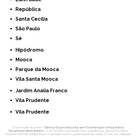
República
Santa Cecília
São Paulo
Sé
Hipódromo
Mooca
Parque da Mooca
Vila Santa Mooca
Jardim Analia Franco
Vila Prudente
Vila Prudente
O conteúdo do texto "
Clínica Especializada em Fisioterapia Ortopédica
Hospitalar Bom Retiro
" é de direito reservado. Sua reprodução, parcial ou total,
mesmo citando nossos links, é proibida sem a autorização do autor. Crime de violação