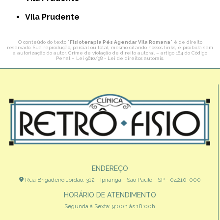
Vila Prudente
O conteúdo do texto "
Fisioterapia Pés Agendar Vila Romana
" é de direito
reservado. Sua reprodução, parcial ou total, mesmo citando nossos links, é proibida sem
a autorização do autor. Crime de violação de direito autoral – artigo 184 do Código
Penal –
Lei 9610/98 - Lei de direitos autorais
.
ENDEREÇO
Rua Brigadeiro Jordão, 312 - Ipiranga - São Paulo - SP - 04210-000
HORÁRIO DE ATENDIMENTO
Segunda à Sexta: 9:00h às 18:00h