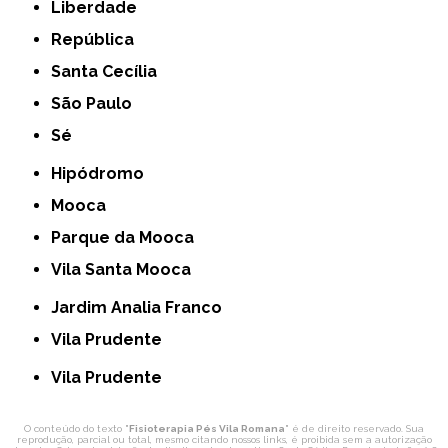
Liberdade
República
Santa Cecília
São Paulo
Sé
Hipódromo
Mooca
Parque da Mooca
Vila Santa Mooca
Jardim Analia Franco
Vila Prudente
Vila Prudente
O conteúdo do texto "
Fisioterapia Pés Vila Romana
" é de direito reservado. Sua
reprodução, parcial ou total, mesmo citando nossos links, é proibida sem a autorização