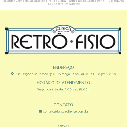
do autor. Crime de violação de direito autoral – artigo 184 do Código Penal –
Lei 9610/98
- Lei de direitos autorais
.
ENDEREÇO
Rua Brigadeiro Jordão, 312 - Ipiranga - São Paulo - SP - 04210-000
HORÁRIO DE ATENDIMENTO
Segunda à Sexta: 9:00h às 18:00h
CONTATO
contato@buscacliente.com.br