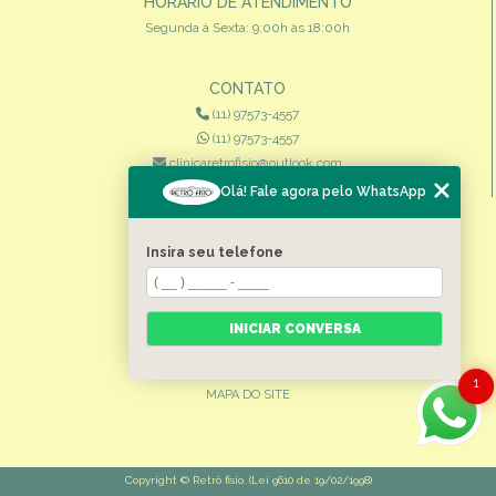
HORÁRIO DE ATENDIMENTO
Segunda à Sexta: 9:00h às 18:00h
CONTATO
(11) 97573-4557
(11) 97573-4557
clinicaretrofisio@outlook.com
Olá! Fale agora pelo WhatsApp
MENU
HOME
Insira seu telefone
QUEM SOMOS
ESPECIALIDADES
INICIAR CONVERSA
CONTATO
CATEGORIAS
1
MAPA DO SITE
Copyright © Retrô fisio. (Lei 9610 de 19/02/1998)