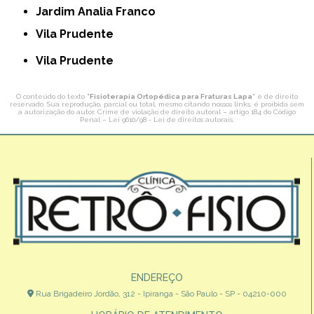
Jardim Analia Franco
Vila Prudente
Vila Prudente
O conteúdo do texto "
Fisioterapia Ortopédica para Fraturas Lapa
" é de direito
reservado. Sua reprodução, parcial ou total, mesmo citando nossos links, é proibida sem
a autorização do autor. Crime de violação de direito autoral – artigo 184 do Código
Penal –
Lei 9610/98 - Lei de direitos autorais
.
ENDEREÇO
Rua Brigadeiro Jordão, 312 - Ipiranga - São Paulo - SP - 04210-000