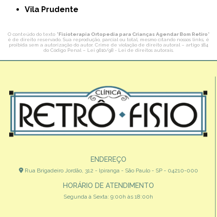
Vila Prudente
O conteúdo do texto "
Fisioterapia Ortopedia para Crianças Agendar Bom Retiro
"
é de direito reservado. Sua reprodução, parcial ou total, mesmo citando nossos links, é
proibida sem a autorização do autor. Crime de violação de direito autoral – artigo 184
do Código Penal –
Lei 9610/98 - Lei de direitos autorais
.
ENDEREÇO
Rua Brigadeiro Jordão, 312 - Ipiranga - São Paulo - SP - 04210-000
HORÁRIO DE ATENDIMENTO
Segunda à Sexta: 9:00h às 18:00h