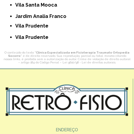
Vila Santa Mooca
Jardim Analia Franco
Vila Prudente
Vila Prudente
O conteúdo do texto "
Clínica Especializada em Fisioterapia Traumato Ortopedia
Socorro
" é de direito reservado. Sua reprodução, parcial ou total, mesmo citando
nossos links, é proibida sem a autorização do autor. Crime de violação de direito autoral
– artigo 184 do Código Penal –
Lei 9610/98 - Lei de direitos autorais
.
ENDEREÇO