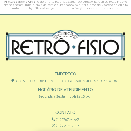
Fraturas Santa Cruz
" é de direito reservado. Sua reprodução, parcial ou total, mesmo
citando nossos links, é proibida sem a autorização do autor. Crime de violação de direito
autoral – artigo 184 do Código Penal –
Lei 9610/98 - Lei de direitos autorais
.
ENDEREÇO
Rua Brigadeiro Jordão, 312 - Ipiranga - São Paulo - SP - 04210-000
HORÁRIO DE ATENDIMENTO
Segunda à Sexta: 9:00h às 18:00h
CONTATO
(11) 97573-4557
(11) 97573-4557