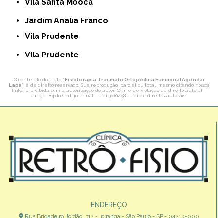
Vila Santa Mooca
Jardim Analia Franco
Vila Prudente
Vila Prudente
O conteúdo do texto "
Fisioterapia Traumato Ortopédica Funcional Agendar
Lapa
" é de direito reservado. Sua reprodução, parcial ou total, mesmo citando nossos
links, é proibida sem a autorização do autor. Crime de violação de direito autoral –
artigo 184 do Código Penal –
Lei 9610/98 - Lei de direitos autorais
.
ENDEREÇO
Rua Brigadeiro Jordão, 312 - Ipiranga - São Paulo - SP - 04210-000