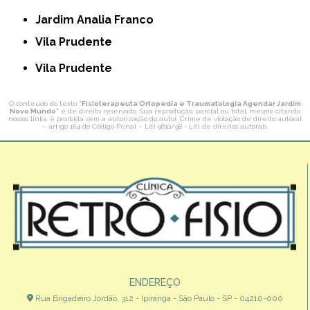
Jardim Analia Franco
Vila Prudente
Vila Prudente
O conteúdo do texto "
Fisioterapeuta Ortopedia e Traumatologia Agendar Jardim
Novo Mundo
" é de direito reservado. Sua reprodução, parcial ou total, mesmo citando
nossos links, é proibida sem a autorização do autor. Crime de violação de direito autoral
– artigo 184 do Código Penal –
Lei 9610/98 - Lei de direitos autorais
.
ENDEREÇO
Rua Brigadeiro Jordão, 312 - Ipiranga - São Paulo - SP - 04210-000