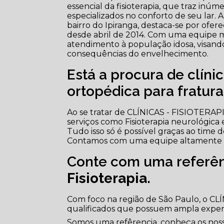
essencial da fisioterapia, que traz inú
especializados no conforto de seu lar. 
bairro do Ipiranga, destaca-se por ofere
desde abril de 2014. Com uma equipe mul
atendimento à população idosa, visan
consequências do envelhecimento.
Está a procura de clíni
ortopédica para fratur
Ao se tratar de CLÍNICAS - FISIOTERA
serviços como Fisioterapia neurológica e
Tudo isso só é possível graças ao time de
Contamos com uma equipe altamente tr
Conte com uma referên
Fisioterapia
.
Com foco na região de São Paulo, o CL
qualificados que possuem ampla exper
Somos uma refêrencia, conheça os nosso