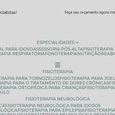
ialistas!
Faça seu orçamento agora m
ESPECIALIDADES
AL PARA IDOSO
ASSESSORIA PÓS-ALTA
FISIOTERAPI
ERAPIA RESPIRATÓRIA
FONOTERAPIA
NUTRIÇÃO
REAB
FISIOTERAPIA
TERAPIA PARA TORNOZELOS
FISIOTERAPIA PARA JOE
ERAPIA PARA O TRATAMENTO DE DORES CRÔNICAS
F
OTERAPIA ORTOPÉDICA PARA CRIANÇAS
FISIOTERAPI
AULO
FISIOTERAPIA NEUROLÓGICA
CA
FISIOTERAPIA NEUROLÓGICA PARA IDOSOS
OLÓGICA
FISIOTERAPIA PARA EPILEPSIA
FISIOTERAP
 NEUROLOGIA
FISIOTERAPIA NEUROLÓGICA PEDIÁTR