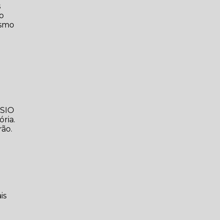
s
no
ismo
ISIO
ória.
rão.
is