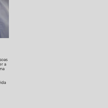
soas
er a
uma
vida