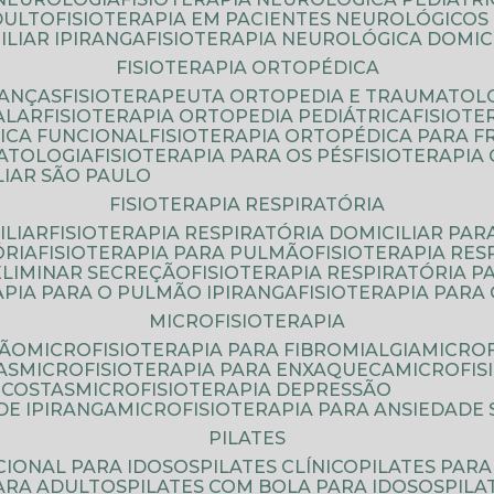
DULTO
FISIOTERAPIA EM PACIENTES NEUROLÓGICOS
ILIAR IPIRANGA
FISIOTERAPIA NEUROLÓGICA DOMIC
FISIOTERAPIA ORTOPÉDICA
IANÇAS
FISIOTERAPEUTA ORTOPEDIA E TRAUMATOL
ALAR
FISIOTERAPIA ORTOPEDIA PEDIÁTRICA
FISIOT
ICA FUNCIONAL
FISIOTERAPIA ORTOPÉDICA PARA 
MATOLOGIA
FISIOTERAPIA PARA OS PÉS
FISIOTERAPI
LIAR SÃO PAULO
FISIOTERAPIA RESPIRATÓRIA
ILIAR
FISIOTERAPIA RESPIRATÓRIA DOMICILIAR PAR
ÓRIA
FISIOTERAPIA PARA PULMÃO
FISIOTERAPIA RE
 ELIMINAR SECREÇÃO
FISIOTERAPIA RESPIRATÓRIA 
RAPIA PARA O PULMÃO IPIRANGA
FISIOTERAPIA PAR
MICROFISIOTERAPIA
SÃO
MICROFISIOTERAPIA PARA FIBROMIALGIA
MICRO
AS
MICROFISIOTERAPIA PARA ENXAQUECA
MICROFI
 COSTAS
MICROFISIOTERAPIA DEPRESSÃO
DE IPIRANGA
MICROFISIOTERAPIA PARA ANSIEDADE
PILATES
NCIONAL PARA IDOSOS
PILATES CLÍNICO
PILATES PAR
PARA ADULTOS
PILATES COM BOLA PARA IDOSOS
PIL