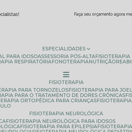
ialistas!
Faça seu orçamento agora m
ESPECIALIDADES
AL PARA IDOSO
ASSESSORIA PÓS-ALTA
FISIOTERAPI
ERAPIA RESPIRATÓRIA
FONOTERAPIA
NUTRIÇÃO
REAB
FISIOTERAPIA
TERAPIA PARA TORNOZELOS
FISIOTERAPIA PARA JOE
ERAPIA PARA O TRATAMENTO DE DORES CRÔNICAS
F
OTERAPIA ORTOPÉDICA PARA CRIANÇAS
FISIOTERAPI
AULO
FISIOTERAPIA NEUROLÓGICA
CA
FISIOTERAPIA NEUROLÓGICA PARA IDOSOS
OLÓGICA
FISIOTERAPIA PARA EPILEPSIA
FISIOTERAP
 NEUROLOGIA
FISIOTERAPIA NEUROLÓGICA PEDIÁTR