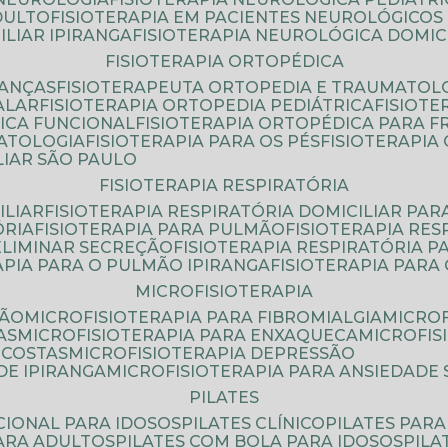
DULTO
FISIOTERAPIA EM PACIENTES NEUROLÓGICOS
ILIAR IPIRANGA
FISIOTERAPIA NEUROLÓGICA DOMIC
FISIOTERAPIA ORTOPÉDICA
IANÇAS
FISIOTERAPEUTA ORTOPEDIA E TRAUMATOL
ALAR
FISIOTERAPIA ORTOPEDIA PEDIÁTRICA
FISIOT
ICA FUNCIONAL
FISIOTERAPIA ORTOPÉDICA PARA 
MATOLOGIA
FISIOTERAPIA PARA OS PÉS
FISIOTERAPI
LIAR SÃO PAULO
FISIOTERAPIA RESPIRATÓRIA
ILIAR
FISIOTERAPIA RESPIRATÓRIA DOMICILIAR PAR
ÓRIA
FISIOTERAPIA PARA PULMÃO
FISIOTERAPIA RE
 ELIMINAR SECREÇÃO
FISIOTERAPIA RESPIRATÓRIA 
RAPIA PARA O PULMÃO IPIRANGA
FISIOTERAPIA PAR
MICROFISIOTERAPIA
SÃO
MICROFISIOTERAPIA PARA FIBROMIALGIA
MICRO
AS
MICROFISIOTERAPIA PARA ENXAQUECA
MICROFI
 COSTAS
MICROFISIOTERAPIA DEPRESSÃO
DE IPIRANGA
MICROFISIOTERAPIA PARA ANSIEDADE
PILATES
NCIONAL PARA IDOSOS
PILATES CLÍNICO
PILATES PAR
PARA ADULTOS
PILATES COM BOLA PARA IDOSOS
PIL