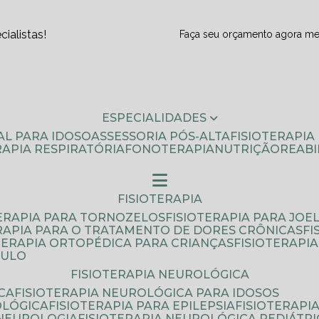
ialistas!
Faça seu orçamento agora m
ESPECIALIDADES
AL PARA IDOSO
ASSESSORIA PÓS-ALTA
FISIOTERAPI
ERAPIA RESPIRATÓRIA
FONOTERAPIA
NUTRIÇÃO
REAB
FISIOTERAPIA
TERAPIA PARA TORNOZELOS
FISIOTERAPIA PARA JOE
ERAPIA PARA O TRATAMENTO DE DORES CRÔNICAS
F
OTERAPIA ORTOPÉDICA PARA CRIANÇAS
FISIOTERAPI
AULO
FISIOTERAPIA NEUROLÓGICA
CA
FISIOTERAPIA NEUROLÓGICA PARA IDOSOS
OLÓGICA
FISIOTERAPIA PARA EPILEPSIA
FISIOTERAP
 NEUROLOGIA
FISIOTERAPIA NEUROLÓGICA PEDIÁTR