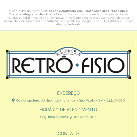
O conteúdo do texto "
Clínica Especializada em Fisioterapeuta Ortopedia e
Traumatologia Jardim Analia Franco
" é de direito reservado. Sua reprodução,
parcial ou total, mesmo citando nossos links, é proibida sem a autorização do autor.
Crime de violação de direito autoral – artigo 184 do Código Penal –
Lei 9610/98 - Lei de
direitos autorais
.
ENDEREÇO
Rua Brigadeiro Jordão, 312 - Ipiranga - São Paulo - SP - 04210-000
HORÁRIO DE ATENDIMENTO
Segunda à Sexta: 9:00h às 18:00h
CONTATO