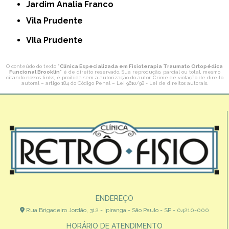
Jardim Analia Franco
Vila Prudente
Vila Prudente
O conteúdo do texto "
Clínica Especializada em Fisioterapia Traumato Ortopédica
Funcional Brooklin
" é de direito reservado. Sua reprodução, parcial ou total, mesmo
citando nossos links, é proibida sem a autorização do autor. Crime de violação de direito
autoral – artigo 184 do Código Penal –
Lei 9610/98 - Lei de direitos autorais
.
ENDEREÇO
Rua Brigadeiro Jordão, 312 - Ipiranga - São Paulo - SP - 04210-000
HORÁRIO DE ATENDIMENTO