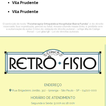
Vila Prudente
Vila Prudente
O conteúdo do texto "
Fisioterapia Ortopédica Hospitalar Barra Funda
" é de direito
reservado. Sua reprodução, parcial ou total, mesmo citando nossos links, é proibida sem
a autorização do autor. Crime de violação de direito autoral – artigo 184 do Código
Penal –
Lei 9610/98 - Lei de direitos autorais
.
ENDEREÇO
Rua Brigadeiro Jordão, 312 - Ipiranga - São Paulo - SP - 04210-000
HORÁRIO DE ATENDIMENTO
Segunda à Sexta: 9:00h às 18:00h