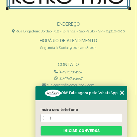
ENDEREÇO
Rua Brigadeiro Jordão, 312 - Ipiranga - São Paulo - SP - 04210-000
HORÁRIO DE ATENDIMENTO
Segunda à Sexta: 9:00h às 18:00h
CONTATO
(11) 97573-4557
(11) 97573-4557
clinicaretrofisio@outlook.com
Olá! Fale agora pelo WhatsApp
MENU
HOME
Insira seu telefone
QUEM SOMOS
ESPECIALIDADES
INICIAR CONVERSA
CONTATO