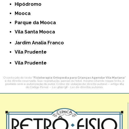
Hipódromo
Mooca
Parque da Mooca
Vila Santa Mooca
Jardim Analia Franco
Vila Prudente
Vila Prudente
O conteúdo do texto "
Fisioterapia Ortopedia para Crianças Agendar Vila Mariana
"
é de direito reservado. Sua reprodução, parcial ou total, mesmo citando nossos links, é
proibida sem a autorização do autor. Crime de violação de direito autoral – artigo 184
do Código Penal –
Lei 9610/98 - Lei de direitos autorais
.