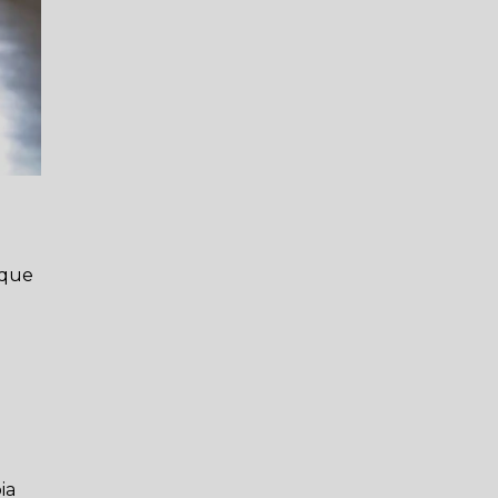
 que
ia