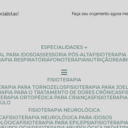
ialistas!
Faça seu orçamento agora m
ESPECIALIDADES
AL PARA IDOSO
ASSESSORIA PÓS-ALTA
FISIOTERAPI
ERAPIA RESPIRATÓRIA
FONOTERAPIA
NUTRIÇÃO
REAB
FISIOTERAPIA
TERAPIA PARA TORNOZELOS
FISIOTERAPIA PARA JOE
ERAPIA PARA O TRATAMENTO DE DORES CRÔNICAS
F
OTERAPIA ORTOPÉDICA PARA CRIANÇAS
FISIOTERAPI
AULO
FISIOTERAPIA NEUROLÓGICA
CA
FISIOTERAPIA NEUROLÓGICA PARA IDOSOS
OLÓGICA
FISIOTERAPIA PARA EPILEPSIA
FISIOTERAP
 NEUROLOGIA
FISIOTERAPIA NEUROLÓGICA PEDIÁTR