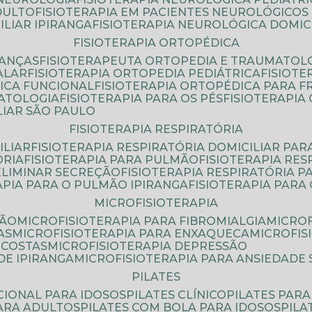
DULTO
FISIOTERAPIA EM PACIENTES NEUROLÓGICOS
ILIAR IPIRANGA
FISIOTERAPIA NEUROLÓGICA DOMIC
FISIOTERAPIA ORTOPÉDICA
IANÇAS
FISIOTERAPEUTA ORTOPEDIA E TRAUMATOL
ALAR
FISIOTERAPIA ORTOPEDIA PEDIÁTRICA
FISIOT
ICA FUNCIONAL
FISIOTERAPIA ORTOPÉDICA PARA 
MATOLOGIA
FISIOTERAPIA PARA OS PÉS
FISIOTERAPI
LIAR SÃO PAULO
FISIOTERAPIA RESPIRATÓRIA
ILIAR
FISIOTERAPIA RESPIRATÓRIA DOMICILIAR PAR
ÓRIA
FISIOTERAPIA PARA PULMÃO
FISIOTERAPIA RE
 ELIMINAR SECREÇÃO
FISIOTERAPIA RESPIRATÓRIA 
RAPIA PARA O PULMÃO IPIRANGA
FISIOTERAPIA PAR
MICROFISIOTERAPIA
SÃO
MICROFISIOTERAPIA PARA FIBROMIALGIA
MICRO
AS
MICROFISIOTERAPIA PARA ENXAQUECA
MICROFI
 COSTAS
MICROFISIOTERAPIA DEPRESSÃO
DE IPIRANGA
MICROFISIOTERAPIA PARA ANSIEDADE
PILATES
NCIONAL PARA IDOSOS
PILATES CLÍNICO
PILATES PAR
PARA ADULTOS
PILATES COM BOLA PARA IDOSOS
PIL