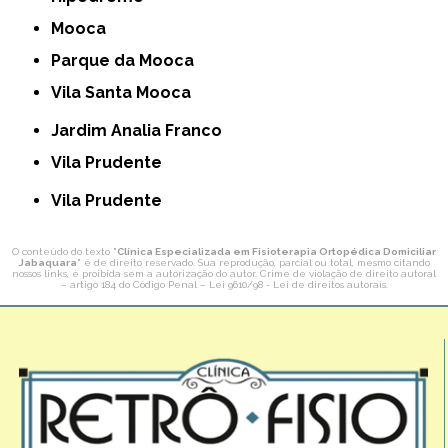
Mooca
Parque da Mooca
Vila Santa Mooca
Jardim Analia Franco
Vila Prudente
Vila Prudente
O conteúdo do texto "
Clínica Especializada em Fisioterapia Ortopédica Domiciliar
Jabaquara
" é de direito reservado. Sua reprodução, parcial ou total, mesmo citando
nossos links, é proibida sem a autorização do autor. Crime de violação de direito autoral
– artigo 184 do Código Penal –
Lei 9610/98 - Lei de direitos autorais
.