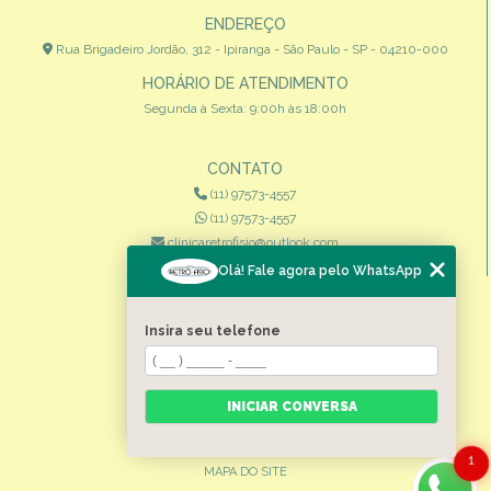
ENDEREÇO
Rua Brigadeiro Jordão, 312 - Ipiranga - São Paulo - SP - 04210-000
HORÁRIO DE ATENDIMENTO
Segunda à Sexta: 9:00h às 18:00h
CONTATO
(11) 97573-4557
(11) 97573-4557
clinicaretrofisio@outlook.com
Olá! Fale agora pelo WhatsApp
MENU
HOME
Insira seu telefone
QUEM SOMOS
ESPECIALIDADES
INICIAR CONVERSA
CONTATO
CATEGORIAS
1
MAPA DO SITE