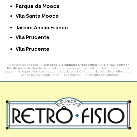
Parque da Mooca
Vila Santa Mooca
Jardim Analia Franco
Vila Prudente
Vila Prudente
O conteúdo do texto "
Fisioterapia Traumato Ortopédica Funcional Agendar
Perdizes
" é de direito reservado. Sua reprodução, parcial ou total, mesmo citando
nossos links, é proibida sem a autorização do autor. Crime de violação de direito autoral
– artigo 184 do Código Penal –
Lei 9610/98 - Lei de direitos autorais
.