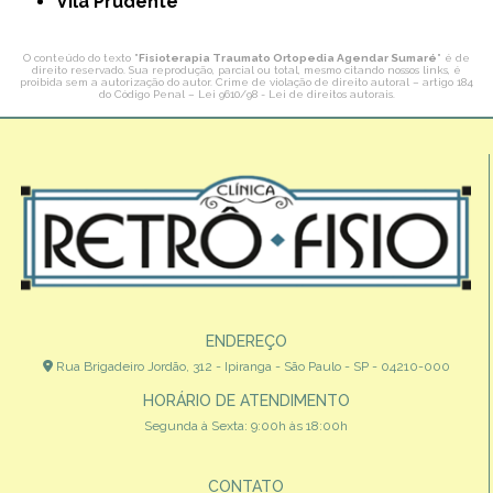
Vila Prudente
O conteúdo do texto "
Fisioterapia Traumato Ortopedia Agendar Sumaré
" é de
direito reservado. Sua reprodução, parcial ou total, mesmo citando nossos links, é
proibida sem a autorização do autor. Crime de violação de direito autoral – artigo 184
do Código Penal –
Lei 9610/98 - Lei de direitos autorais
.
ENDEREÇO
Rua Brigadeiro Jordão, 312 - Ipiranga - São Paulo - SP - 04210-000
HORÁRIO DE ATENDIMENTO
Segunda à Sexta: 9:00h às 18:00h
CONTATO