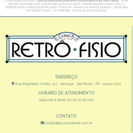
O conteúdo do texto "
Clínica Especializada em Fisioterapia Pés São Paulo
" é de
direito reservado. Sua reprodução, parcial ou total, mesmo citando nossos links, é
proibida sem a autorização do autor. Crime de violação de direito autoral – artigo 184
do Código Penal –
Lei 9610/98 - Lei de direitos autorais
.
ENDEREÇO
Rua Brigadeiro Jordão, 312 - Ipiranga - São Paulo - SP - 04210-000
HORÁRIO DE ATENDIMENTO
Segunda à Sexta: 9:00h às 18:00h
CONTATO
contato@buscacliente.com.br