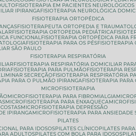
DULTO
FISIOTERAPIA EM PACIENTES NEUROLÓGICOS
ILIAR IPIRANGA
FISIOTERAPIA NEUROLÓGICA DOMIC
FISIOTERAPIA ORTOPÉDICA
IANÇAS
FISIOTERAPEUTA ORTOPEDIA E TRAUMATOL
ALAR
FISIOTERAPIA ORTOPEDIA PEDIÁTRICA
FISIOT
ICA FUNCIONAL
FISIOTERAPIA ORTOPÉDICA PARA 
MATOLOGIA
FISIOTERAPIA PARA OS PÉS
FISIOTERAPI
LIAR SÃO PAULO
FISIOTERAPIA RESPIRATÓRIA
ILIAR
FISIOTERAPIA RESPIRATÓRIA DOMICILIAR PAR
ÓRIA
FISIOTERAPIA PARA PULMÃO
FISIOTERAPIA RE
 ELIMINAR SECREÇÃO
FISIOTERAPIA RESPIRATÓRIA 
RAPIA PARA O PULMÃO IPIRANGA
FISIOTERAPIA PAR
MICROFISIOTERAPIA
SÃO
MICROFISIOTERAPIA PARA FIBROMIALGIA
MICRO
AS
MICROFISIOTERAPIA PARA ENXAQUECA
MICROFI
 COSTAS
MICROFISIOTERAPIA DEPRESSÃO
DE IPIRANGA
MICROFISIOTERAPIA PARA ANSIEDADE
PILATES
NCIONAL PARA IDOSOS
PILATES CLÍNICO
PILATES PAR
PARA ADULTOS
PILATES COM BOLA PARA IDOSOS
PIL