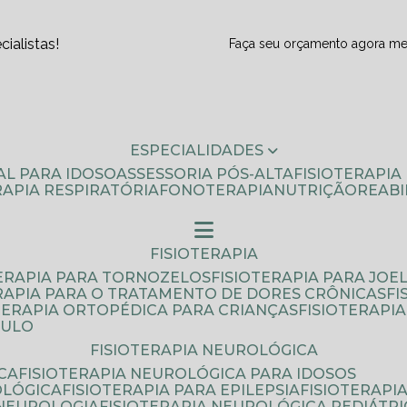
ialistas!
Faça seu orçamento agora m
ESPECIALIDADES
AL PARA IDOSO
ASSESSORIA PÓS-ALTA
FISIOTERAPI
ERAPIA RESPIRATÓRIA
FONOTERAPIA
NUTRIÇÃO
REAB
FISIOTERAPIA
TERAPIA PARA TORNOZELOS
FISIOTERAPIA PARA JOE
ERAPIA PARA O TRATAMENTO DE DORES CRÔNICAS
F
OTERAPIA ORTOPÉDICA PARA CRIANÇAS
FISIOTERAPI
AULO
FISIOTERAPIA NEUROLÓGICA
CA
FISIOTERAPIA NEUROLÓGICA PARA IDOSOS
OLÓGICA
FISIOTERAPIA PARA EPILEPSIA
FISIOTERAP
 NEUROLOGIA
FISIOTERAPIA NEUROLÓGICA PEDIÁTR