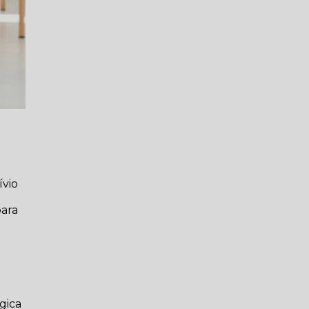
ívio
para
ógica