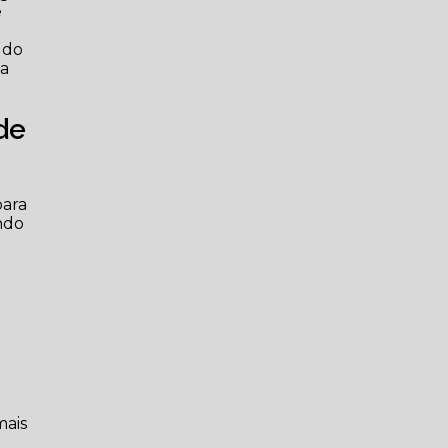
e
 do
ua
de
para
ndo
mais