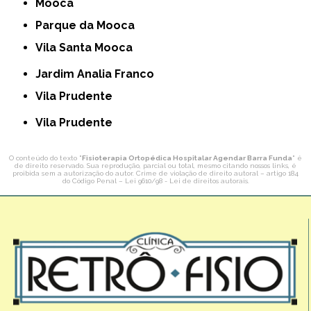
Mooca
Parque da Mooca
Vila Santa Mooca
Jardim Analia Franco
Vila Prudente
Vila Prudente
O conteúdo do texto "
Fisioterapia Ortopédica Hospitalar Agendar Barra Funda
" é
de direito reservado. Sua reprodução, parcial ou total, mesmo citando nossos links, é
proibida sem a autorização do autor. Crime de violação de direito autoral – artigo 184
do Código Penal –
Lei 9610/98 - Lei de direitos autorais
.