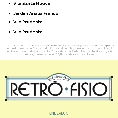
Vila Santa Mooca
Jardim Analia Franco
Vila Prudente
Vila Prudente
O conteúdo do texto "
Fisioterapia Ortopedia para Crianças Agendar Tatuapé
" é
de direito reservado. Sua reprodução, parcial ou total, mesmo citando nossos links, é
proibida sem a autorização do autor. Crime de violação de direito autoral – artigo 184
do Código Penal –
Lei 9610/98 - Lei de direitos autorais
.
ENDEREÇO