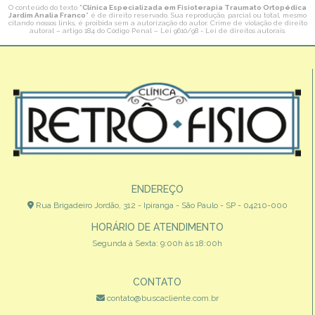
O conteúdo do texto "
Clínica Especializada em Fisioterapia Traumato Ortopédica
Jardim Analia Franco
" é de direito reservado. Sua reprodução, parcial ou total, mesmo
citando nossos links, é proibida sem a autorização do autor. Crime de violação de direito
autoral – artigo 184 do Código Penal –
Lei 9610/98 - Lei de direitos autorais
.
ENDEREÇO
Rua Brigadeiro Jordão, 312 - Ipiranga - São Paulo - SP - 04210-000
HORÁRIO DE ATENDIMENTO
Segunda à Sexta: 9:00h às 18:00h
CONTATO
contato@buscacliente.com.br