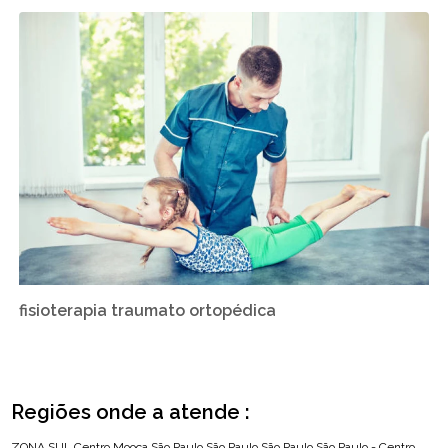
fisioterapia traumato ortopédica
Regiões onde a atende :
ZONA SUL
Centro
Mooca
São Paulo
São Paulo
São Paulo
São Paulo - Centro