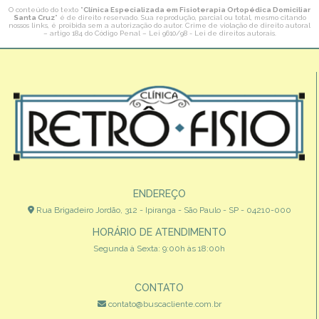
O conteúdo do texto "
Clínica Especializada em Fisioterapia Ortopédica Domiciliar
Santa Cruz
" é de direito reservado. Sua reprodução, parcial ou total, mesmo citando
nossos links, é proibida sem a autorização do autor. Crime de violação de direito autoral
– artigo 184 do Código Penal –
Lei 9610/98 - Lei de direitos autorais
.
ENDEREÇO
Rua Brigadeiro Jordão, 312 - Ipiranga - São Paulo - SP - 04210-000
HORÁRIO DE ATENDIMENTO
Segunda à Sexta: 9:00h às 18:00h
CONTATO
contato@buscacliente.com.br