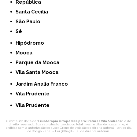
República
Santa Cecília
São Paulo
Sé
Hipódromo
Mooca
Parque da Mooca
Vila Santa Mooca
Jardim Analia Franco
Vila Prudente
Vila Prudente
O conteúdo do texto "
Fisioterapia Ortopédica para Fraturas Vila Andrade
" é de
direito reservado. Sua reprodução, parcial ou total, mesmo citando nossos links, é
proibida sem a autorização do autor. Crime de violação de direito autoral – artigo 184
do Código Penal –
Lei 9610/98 - Lei de direitos autorais
.