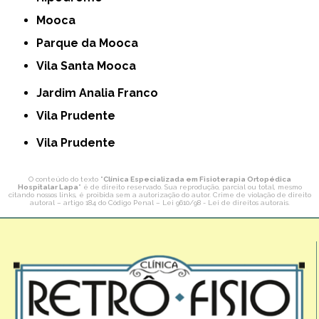
Mooca
Parque da Mooca
Vila Santa Mooca
Jardim Analia Franco
Vila Prudente
Vila Prudente
O conteúdo do texto "
Clínica Especializada em Fisioterapia Ortopédica
Hospitalar Lapa
" é de direito reservado. Sua reprodução, parcial ou total, mesmo
citando nossos links, é proibida sem a autorização do autor. Crime de violação de direito
autoral – artigo 184 do Código Penal –
Lei 9610/98 - Lei de direitos autorais
.