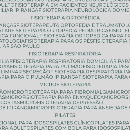
DULTO
FISIOTERAPIA EM PACIENTES NEUROLÓGICOS
ILIAR IPIRANGA
FISIOTERAPIA NEUROLÓGICA DOMIC
FISIOTERAPIA ORTOPÉDICA
IANÇAS
FISIOTERAPEUTA ORTOPEDIA E TRAUMATOL
ALAR
FISIOTERAPIA ORTOPEDIA PEDIÁTRICA
FISIOT
ICA FUNCIONAL
FISIOTERAPIA ORTOPÉDICA PARA 
MATOLOGIA
FISIOTERAPIA PARA OS PÉS
FISIOTERAPI
LIAR SÃO PAULO
FISIOTERAPIA RESPIRATÓRIA
ILIAR
FISIOTERAPIA RESPIRATÓRIA DOMICILIAR PAR
ÓRIA
FISIOTERAPIA PARA PULMÃO
FISIOTERAPIA RE
 ELIMINAR SECREÇÃO
FISIOTERAPIA RESPIRATÓRIA 
RAPIA PARA O PULMÃO IPIRANGA
FISIOTERAPIA PAR
MICROFISIOTERAPIA
SÃO
MICROFISIOTERAPIA PARA FIBROMIALGIA
MICRO
AS
MICROFISIOTERAPIA PARA ENXAQUECA
MICROFI
 COSTAS
MICROFISIOTERAPIA DEPRESSÃO
DE IPIRANGA
MICROFISIOTERAPIA PARA ANSIEDADE
PILATES
NCIONAL PARA IDOSOS
PILATES CLÍNICO
PILATES PAR
PARA ADULTOS
PILATES COM BOLA PARA IDOSOS
PIL