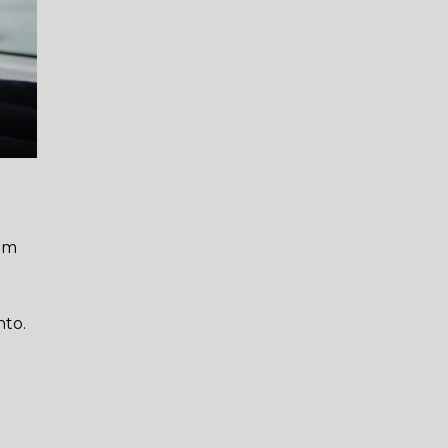
 em
nto.