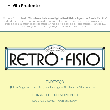
Vila Prudente
O conteúdo do texto "
Fisioterapia Neurológica Pediátrica Agendar Santa Cecília
"
é de direito reservado. Sua reprodução, parcial ou total, mesmo citando nossos links, é
proibida sem a autorização do autor. Crime de violação de direito autoral – artigo 184
do Código Penal –
Lei 9610/98 - Lei de direitos autorais
.
ENDEREÇO
Rua Brigadeiro Jordão, 312 - Ipiranga - São Paulo - SP - 04210-000
HORÁRIO DE ATENDIMENTO
Segunda à Sexta: 9:00h às 18:00h