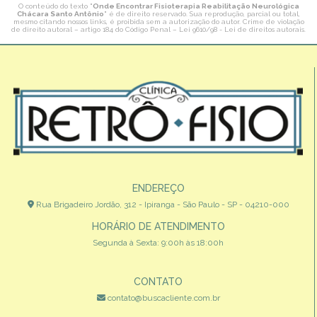
O conteúdo do texto "
Onde Encontrar Fisioterapia Reabilitação Neurológica
Chácara Santo Antônio
" é de direito reservado. Sua reprodução, parcial ou total,
mesmo citando nossos links, é proibida sem a autorização do autor. Crime de violação
de direito autoral – artigo 184 do Código Penal –
Lei 9610/98 - Lei de direitos autorais
.
ENDEREÇO
Rua Brigadeiro Jordão, 312 - Ipiranga - São Paulo - SP - 04210-000
HORÁRIO DE ATENDIMENTO
Segunda à Sexta: 9:00h às 18:00h
CONTATO
contato@buscacliente.com.br