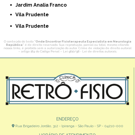
Jardim Analia Franco
Vila Prudente
Vila Prudente
O conteúdo do texto "
Onde Encontrar Fisioterapeuta Especialista em Neurologia
República
" é de direito reservado. Sua reprodução, parcial ou total, mesmo citando
nossos links, é proibida sem a autorização do autor. Crime de violação de direito autoral
– artigo 184 do Código Penal –
Lei 9610/98 - Lei de direitos autorais
.
ENDEREÇO
Rua Brigadeiro Jordão, 312 - Ipiranga - São Paulo - SP - 04210-000