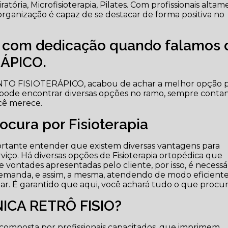
iratória, Microfisioterapia, Pilates. Com profissionais alta
organização é capaz de se destacar de forma positiva no
e com dedicação quando falamos 
ÁPICO.
NTO FISIOTERÁPICO, acabou de achar a melhor opção 
 pode encontrar diversas opções no ramo, sempre conta
cê merece.
cura por Fisioterapia
rtante entender que existem diversas vantagens para
viço. Há diversas opções de Fisioterapia ortopédica que
 vontades apresentadas pelo cliente, por isso, é necessá
demanda, e assim, a mesma, atendendo de modo eficient
izar. É garantido que aqui, você achará tudo o que procur
NICA RETRÔ FISIO?
composta por profissionais capacitados, que imprimem