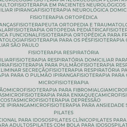
DULTO
FISIOTERAPIA EM PACIENTES NEUROLÓGICOS
ILIAR IPIRANGA
FISIOTERAPIA NEUROLÓGICA DOMIC
FISIOTERAPIA ORTOPÉDICA
IANÇAS
FISIOTERAPEUTA ORTOPEDIA E TRAUMATOL
ALAR
FISIOTERAPIA ORTOPEDIA PEDIÁTRICA
FISIOT
ICA FUNCIONAL
FISIOTERAPIA ORTOPÉDICA PARA 
MATOLOGIA
FISIOTERAPIA PARA OS PÉS
FISIOTERAPI
LIAR SÃO PAULO
FISIOTERAPIA RESPIRATÓRIA
ILIAR
FISIOTERAPIA RESPIRATÓRIA DOMICILIAR PAR
ÓRIA
FISIOTERAPIA PARA PULMÃO
FISIOTERAPIA RE
 ELIMINAR SECREÇÃO
FISIOTERAPIA RESPIRATÓRIA 
RAPIA PARA O PULMÃO IPIRANGA
FISIOTERAPIA PAR
MICROFISIOTERAPIA
SÃO
MICROFISIOTERAPIA PARA FIBROMIALGIA
MICRO
AS
MICROFISIOTERAPIA PARA ENXAQUECA
MICROFI
 COSTAS
MICROFISIOTERAPIA DEPRESSÃO
DE IPIRANGA
MICROFISIOTERAPIA PARA ANSIEDADE
PILATES
NCIONAL PARA IDOSOS
PILATES CLÍNICO
PILATES PAR
PARA ADULTOS
PILATES COM BOLA PARA IDOSOS
PIL