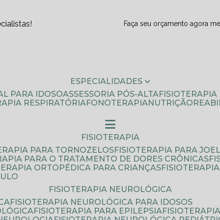
ialistas!
Faça seu orçamento agora m
ESPECIALIDADES
AL PARA IDOSO
ASSESSORIA PÓS-ALTA
FISIOTERAPI
ERAPIA RESPIRATÓRIA
FONOTERAPIA
NUTRIÇÃO
REAB
FISIOTERAPIA
TERAPIA PARA TORNOZELOS
FISIOTERAPIA PARA JOE
ERAPIA PARA O TRATAMENTO DE DORES CRÔNICAS
F
OTERAPIA ORTOPÉDICA PARA CRIANÇAS
FISIOTERAPI
AULO
FISIOTERAPIA NEUROLÓGICA
CA
FISIOTERAPIA NEUROLÓGICA PARA IDOSOS
OLÓGICA
FISIOTERAPIA PARA EPILEPSIA
FISIOTERAP
 NEUROLOGIA
FISIOTERAPIA NEUROLÓGICA PEDIÁTR