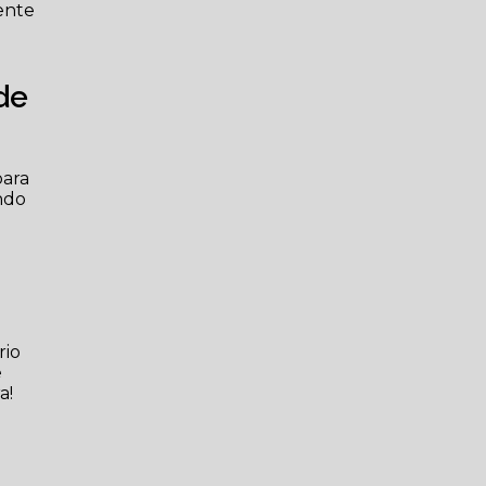
mente
de
para
ndo
rio
e
a!