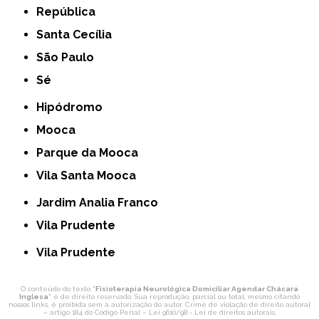
República
Santa Cecília
São Paulo
Sé
Hipódromo
Mooca
Parque da Mooca
Vila Santa Mooca
Jardim Analia Franco
Vila Prudente
Vila Prudente
O conteúdo do texto "
Fisioterapia Neurológica Domiciliar Agendar Chácara
Inglesa
" é de direito reservado. Sua reprodução, parcial ou total, mesmo citando
nossos links, é proibida sem a autorização do autor. Crime de violação de direito autoral
– artigo 184 do Código Penal –
Lei 9610/98 - Lei de direitos autorais
.